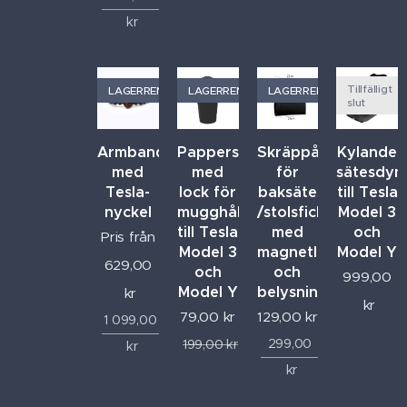
kr
Tillfälligt
LAGERRENSNING
LAGERRENSNING
LAGERRENSNING
slut
Armband
Papperskorg
Skräppåse
Kylande
med
med
för
sätesdyn
Tesla-
lock för
baksäte
till Tesla
nyckel
mugghållare
/stolsficka
Model 3
till Tesla
med
och
Pris från
Model 3
magnetlås
Model Y
629,00
och
och
999,00
Model Y
belysning
kr
kr
79,00
kr
129,00
kr
1 099,00
299,00
199,00
kr
kr
kr