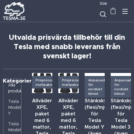
Sök
Utvalda prisvärda tillbehör till din
Tesla med snabb leverans från
svenskt lager!
Kategorier
Prispressat
Prispressat
Anpassade
Anpassade
mattpaket
mattpaket
för
för
Alla
nordiskt
nordiskt
produkter
klimat
klimat
Allvädersmattor
Allvädersmattor
Stänkskydd
Stänksky
Tesla
XPE,
XPE,
(flexi/mjuka)
(flexi/mju
Model
Y
paket
paket
för
för
med 6
med 6
Tesla
Tesla
Tesla
mattor,
mattor,
Model Y
Model 3
Model
Tesla
Tesla
(även
(även