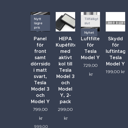
Nytt
Tillfälligt
lägre
slut
pris
Nyhet
Panel
HEPA
Luftfilter
Skydd
för
Kupéfilter
för
för
front
med
Tesla
luftintag
samt
aktivt
Model Y
Tesla
dörrsidor
kol till
Model Y
729,00
i matt
Tesla
199,00
kr
kr
svart,
Model 3
Tesla
och
Model 3
Model
och
Y, 2-
Model Y
pack
799,00
299,00
kr
kr
999,00