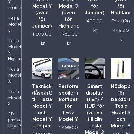
Y
Model Y
Model 3
för
för
Juniper
(även
(även
Juniper)
Highland
Tesla
för
för
499,00
Pris från
Model
Juniper)
Highland)
kr
449,00
3
1 979,00
1 789,00
kr
Tesla
kr
kr
Model
3
Highland
LAGERRENSNING
Tesla
Model
X
Takräcke
Performance
Smart
Nödöppn
Tesla
(låsbart)
spoiler i
display
för
Model
till Tesla
kolfiber
(1.8") /
bakdörr
S
Model Y
för
HUD för
Tesla
och
Tesla
ratten
Model 3
3D-
Model Y
Model Y
till din
och
printade
Juniper
Tesla
Model Y
tillbehör
1 499,00
Model 3
2 999,00
79,00
kr