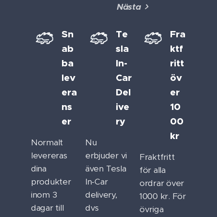
Nästa
Sn
Te
Fra
ab
sla
ktf
ba
In-
ritt
lev
Car
öv
era
Del
er
ns
ive
10
er
ry
00
kr
Normalt
Nu
levereras
erbjuder vi
Fraktfritt
dina
även Tesla
för alla
produkter
In-Car
ordrar över
inom 3
delivery,
1000 kr. För
dagar till
dvs
övriga