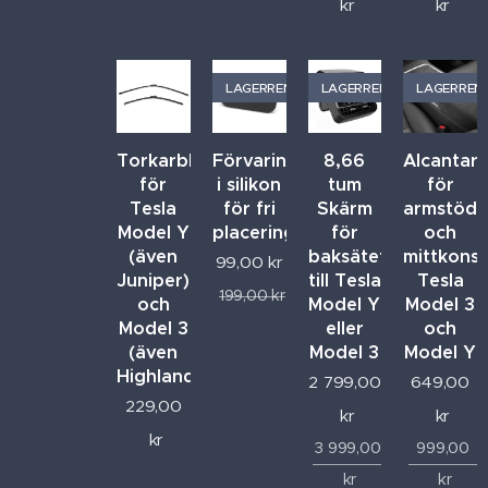
kr
kr
LAGERRENSNING
LAGERRENSNING
LAGERREN
Torkarblad
Förvaringsficka
8,66
Alcantar
för
i silikon
tum
för
Tesla
för fri
Skärm
armstöd
Model Y
placering
för
och
(även
baksätet
mittkonso
99,00
kr
Juniper)
till Tesla
Tesla
199,00
kr
och
Model Y
Model 3
Model 3
eller
och
(även
Model 3
Model Y
Highland)
2 799,00
649,00
229,00
kr
kr
kr
3 999,00
999,00
kr
kr