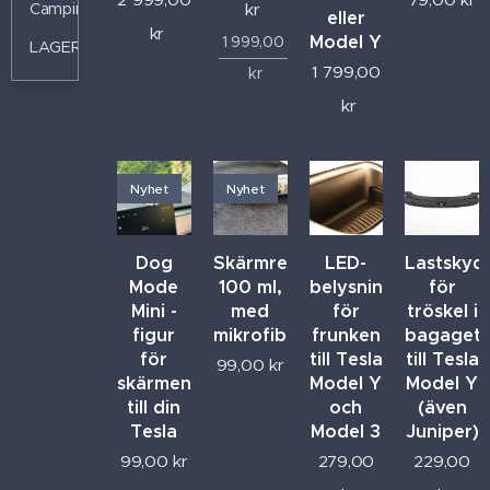
kr
Camping
eller
kr
Model Y
1 999,00
LAGERRENSNING
1 799,00
kr
kr
Nyhet
Nyhet
Dog
Skärmrengöring,
LED-
Lastskyd
Mode
100 ml,
belysning
för
Mini -
med
för
tröskel i
figur
mikrofiberduk
frunken
bagaget
för
till Tesla
till Tesla
99,00
kr
skärmen
Model Y
Model Y
till din
och
(även
Tesla
Model 3
Juniper)
99,00
kr
279,00
229,00