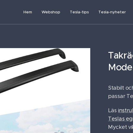
Hem
Webshop
Tesla-tips
Tesla-nyheter
Takräc
Model
Stabilt o
passar Te
Läs
instr
Teslas eg
Mycket vik