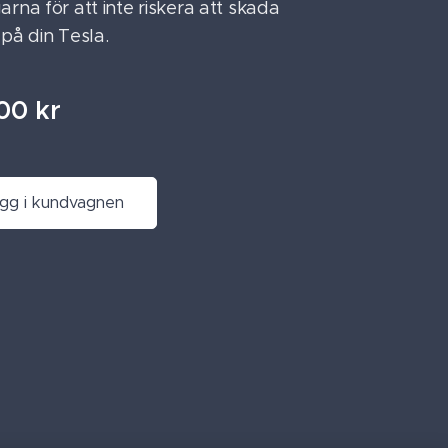
rna för att inte riskera att skada
på din Tesla.
00
kr
gg i kundvagnen