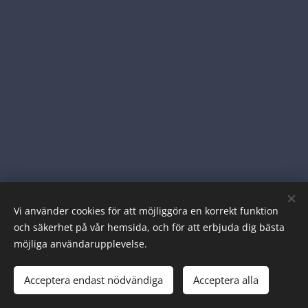
Vi använder cookies för att möjliggöra en korrekt funktion
© 2023 Alla rättigheter reserverade
och säkerhet på vår hemsida, och för att erbjuda dig bästa
möjliga användarupplevelse.
tesma.se (en del av aMASE AB)
info@tesma.se
Acceptera endast nödvändiga
Acceptera alla
Cookies