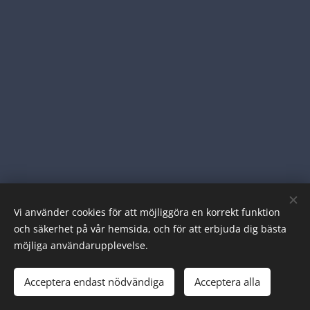
Vi använder cookies för att möjliggöra en korrekt funktion
© 2023 Alla rättigheter reserverade
och säkerhet på vår hemsida, och för att erbjuda dig bästa
möjliga användarupplevelse.
tesma.se (en del av aMASE AB)
info@tesma.se
Acceptera endast nödvändiga
Acceptera alla
Cookies