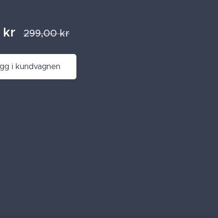
kr
299,00
kr
gg i kundvagnen