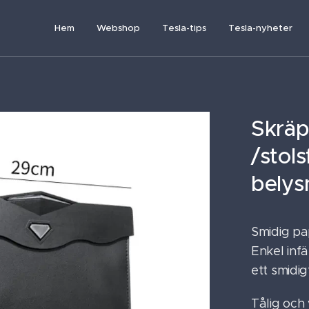
Hem
Webshop
Tesla-tips
Tesla-nyheter
Skräp
/stol
belys
Smidig pa
Enkel inf
ett smidi
Tålig och 