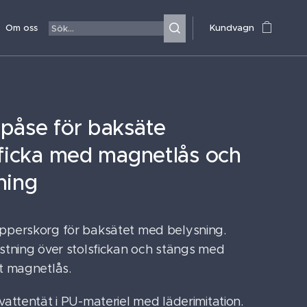
Om oss
Kundvagn
påse för baksäte
sficka med magnetlås och
ning
pperskorg för baksätet med belysning.
ästning över stolsfickan och stängs med
gt magnetlås.
vattentät i PU-materiel med läderimitation.