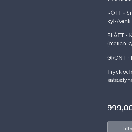
RÖTT - Sn
tesdyna för Tesla
tesdyna för Tesla
tesdyna för Tesla
kyl-/venti
BLÅTT - 
(mellan ky
GRÖNT - B
Tryck och
sätesdyn
999,0
Tillf