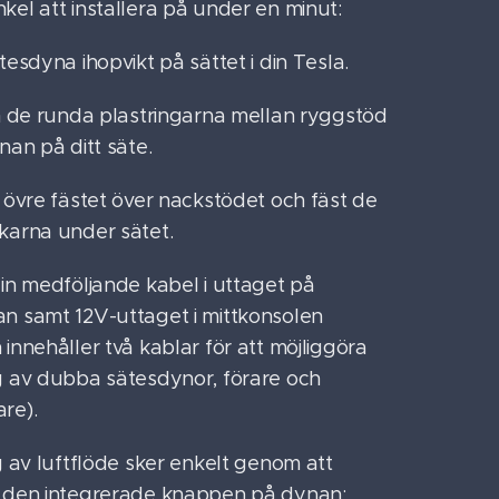
kel att installera på under en minut:
tesdyna ihopvikt på sättet i din Tesla.
in de runda plastringarna mellan ryggstöd
nan på ditt säte.
t övre fästet över nackstödet och fäst de
karna under sätet.
 in medföljande kabel i uttaget på
n samt 12V-uttaget i mittkonsolen
innehåller två kablar för att möjliggöra
g av dubba sätesdynor, förare och
re).
g av luftflöde sker enkelt genom att
 den integrerade knappen på dynan: