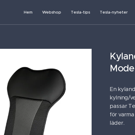
Hem
Webshop
Tesla-tips
Tesla-nyheter
Kylan
Model
En kyland
kylning/v
passar Te
för varma
läder.