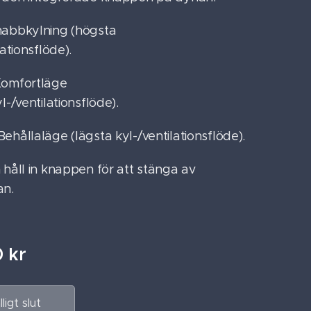
abbkylning (högsta
lationsflöde).
Komfortläge
l-/ventilationsflöde).
ehållaläge (lägsta kyl-/ventilationsflöde).
 håll in knappen för att stänga av
an.
0
kr
älligt slut