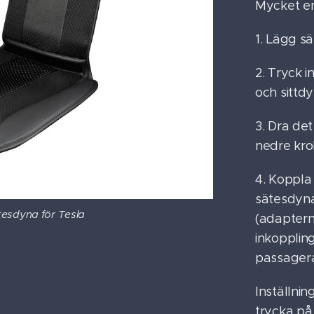
Mycket en
1. Lägg sä
2. Tryck 
och sittdy
3. Dra de
nedre kro
4. Koppla
sätesdyna
tesdyna för Tesla
(adaptern 
inkopplin
passagera
Inställnin
trycka på