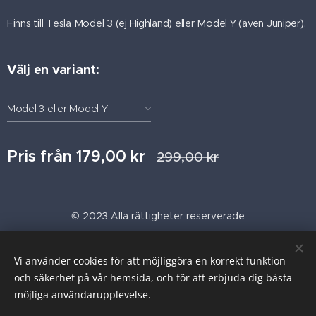
Finns till Tesla Model 3 (ej Highland) eller Model Y (även Juniper).
Välj en variant:
Model 3 eller Model Y
Pris från
179,00
kr
299,00
kr
© 2023 Alla rättigheter reserverade
tesma.se (en del av aMASE AB)
info@tesma.se
Vi använder cookies för att möjliggöra en korrekt funktion
och säkerhet på vår hemsida, och för att erbjuda dig bästa
Cookies
möjliga användarupplevelse.